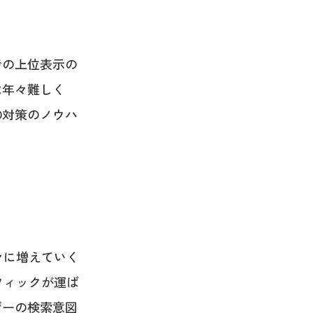
での上位表示の
は年々難しく
O対策のノウハ
々に増えていく
フィックが運ば
ザーの検索意図