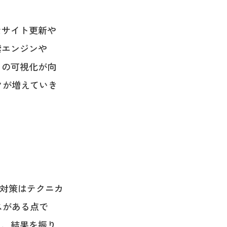
なサイト更新や
索エンジンや
トの可視化が向
クが増えていき
O対策はテクニカ
スがある点で
し、結果を振り