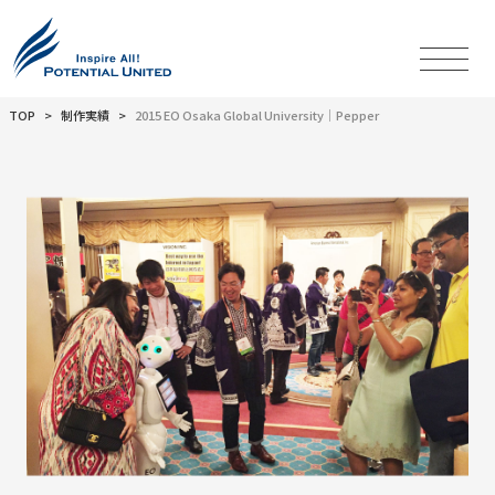
TOP
制作実績
2015 EO Osaka Global University│Pepper