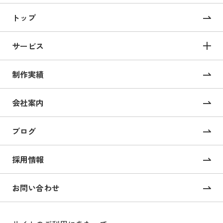
トップ
サービス
サービス TOP
制作実績
サイト構築
コーポレートサイト制作
会社案内
採用サイト制作
ブログ
CMS構築・導入
オンライン校正ツール “UI Collabo”
採用情報
Webコンサルティング
お問い合わせ
戦略的SEOコンサルティング