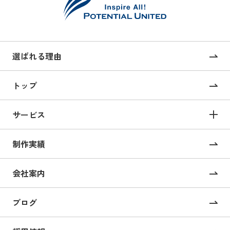
選ばれる理由
トップ
サービス
サービス TOP
制作実績
サイト構築
コーポレートサイト制作
会社案内
採用サイト制作
ブログ
CMS構築・導入
オンライン校正ツール “UI Collabo”