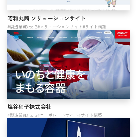
医療・福祉
分類不能の産業
昭和丸筒 ソリューションサイト
公務
製造業
B to B
ソリューションサイト
サイト構築
電気・ガス・熱供給・水道業
ビジネス形態
B to B
B to C
ジャンル
塩谷硝子株式会社
製造業
コーポレートサイト
B to B
コーポレートサイト
サイト構築
プロダクトサイト
ブランドサイト