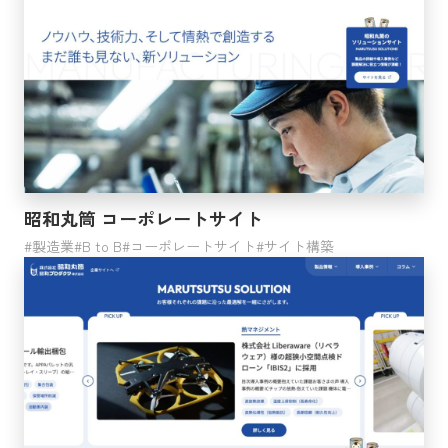
業界
サービス業
漁業
鉱業・採石業・砂利採取業
金融業・保険業
運輸業・郵便業
農業・林業
昭和丸筒 コーポレートサイト
複合サービス事業
製造業
製造業
B to B
コーポレートサイト
サイト構築
生活関連サービス業・娯楽業
教育・学習支援業
不動産業・物品賃貸業
情報通信業
建設業
宿泊業・飲食サービス業
学術研究・専門技術サービス業
卸売業・小売業