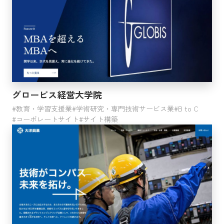
イントラサイト
ソリューションサイト
リクルートサイト
会員サイト
プロモーションサイト
コンテンツ
カタログ
LP
グロービス経営大学院
動画
教育・学習支援業
学術研究・専門技術サービス業
B to C
その他
コーポレートサイト
サイト構築
利用サービス
サイト構築
Webコンサルティング
戦略的SEOコンサルティング
Webサイト運営・運用