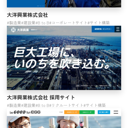
クラウドインテグレーション
BOOST
大洋興業株式会社
製造業
建設業
B to B
コーポレートサイト
サイト構築
検索する
大洋興業株式会社 採用サイト
製造業
建設業
B to B
リクルートサイト
サイト構築