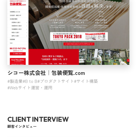
イントラサイト
ソリューションサイト
リクルートサイト
会員サイト
プロモーションサイト
コンテンツ
カタログ
LP
動画
その他
シコー株式会社｜包装便覧.com
製造業
B to B
プロダクトサイト
サイト構築
Webサイト運営・運用
利用サービス
サイト構築
Webコンサルティング
CLIENT INTERVIEW
戦略的SEOコンサルティング
顧客インタビュー
Webサイト運営・運用