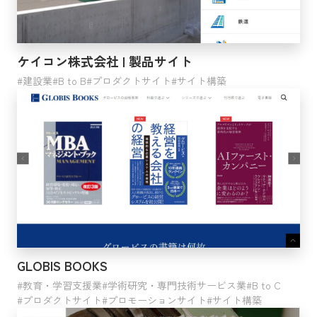
医療・福祉
分類不能の産業
公務
ケイコン株式会社 | 製品サイト
電気・ガス・熱供給・水道業
建設業
B to B
プロダクトサイト
サイト構築
ビジネス形態
B to B
B to C
ジャンル
GLOBIS BOOKS
コーポレートサイト
プロダクトサイト
教育・学習支援業
学術研究・専門技術サービス業
B to C
プロダクトサイト
プロモーションサイト
サイト構築
ブランドサイト