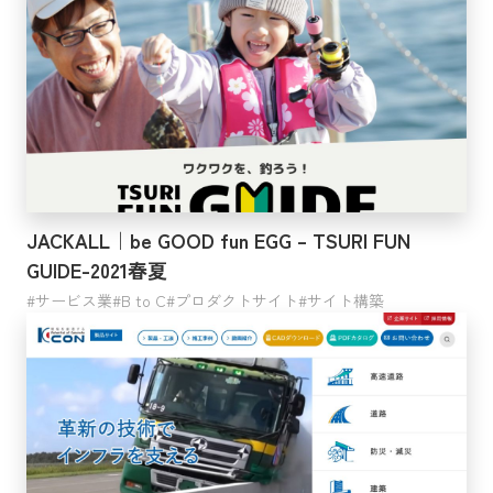
業界
サービス業
漁業
鉱業・採石業・砂利採取業
金融業・保険業
運輸業・郵便業
農業・林業
JACKALL｜be GOOD fun EGG – TSURI FUN
複合サービス事業
製造業
GUIDE-2021春夏
生活関連サービス業・娯楽業
サービス業
B to C
プロダクトサイト
サイト構築
教育・学習支援業
不動産業・物品賃貸業
情報通信業
建設業
宿泊業・飲食サービス業
学術研究・専門技術サービス業
卸売業・小売業