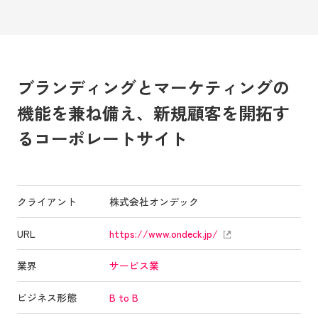
ブランディング
と
マーケティング
の
機能を兼ね備え、
新規顧客
を
開拓
す
るコーポレートサイト
クライアント
株式会社オンデック
URL
https://www.ondeck.jp/
業界
サービス業
ビジネス形態
B to B