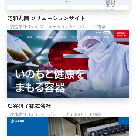
医療・福祉
分類不能の産業
昭和丸筒 ソリューションサイト
公務
製造業
B to B
ソリューションサイト
サイト構築
電気・ガス・熱供給・水道業
ビジネス形態
B to B
B to C
ジャンル
塩谷硝子株式会社
製造業
コーポレートサイト
B to B
コーポレートサイト
サイト構築
プロダクトサイト
ブランドサイト