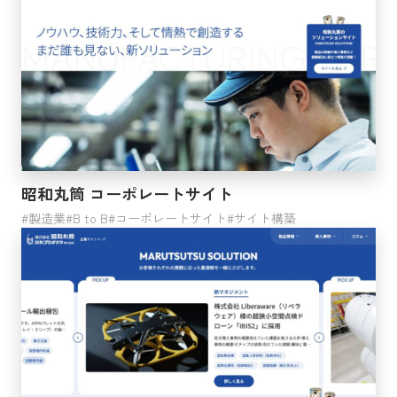
業界
サービス業
漁業
鉱業・採石業・砂利採取業
金融業・保険業
運輸業・郵便業
農業・林業
昭和丸筒 コーポレートサイト
複合サービス事業
製造業
製造業
B to B
コーポレートサイト
サイト構築
生活関連サービス業・娯楽業
教育・学習支援業
不動産業・物品賃貸業
情報通信業
建設業
宿泊業・飲食サービス業
学術研究・専門技術サービス業
卸売業・小売業