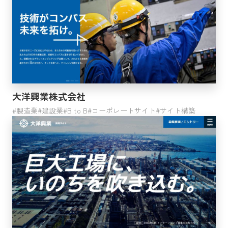
イントラサイト
ソリューションサイト
リクルートサイト
会員サイト
プロモーションサイト
コンテンツ
カタログ
LP
大洋興業株式会社
動画
製造業
建設業
B to B
コーポレートサイト
サイト構築
その他
利用サービス
サイト構築
Webコンサルティング
戦略的SEOコンサルティング
Webサイト運営・運用