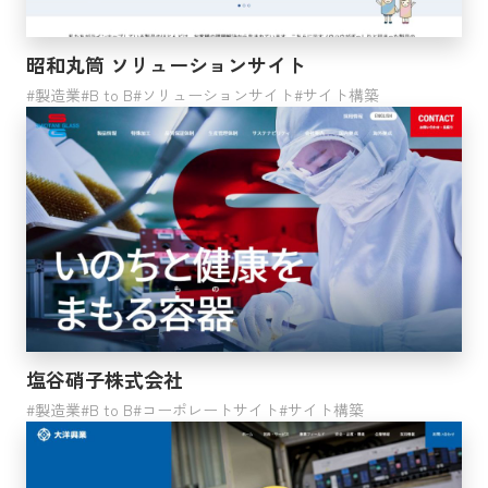
医療・福祉
分類不能の産業
昭和丸筒 ソリューションサイト
公務
製造業
B to B
ソリューションサイト
サイト構築
電気・ガス・熱供給・水道業
ビジネス形態
B to B
B to C
ジャンル
塩谷硝子株式会社
製造業
コーポレートサイト
B to B
コーポレートサイト
サイト構築
プロダクトサイト
ブランドサイト