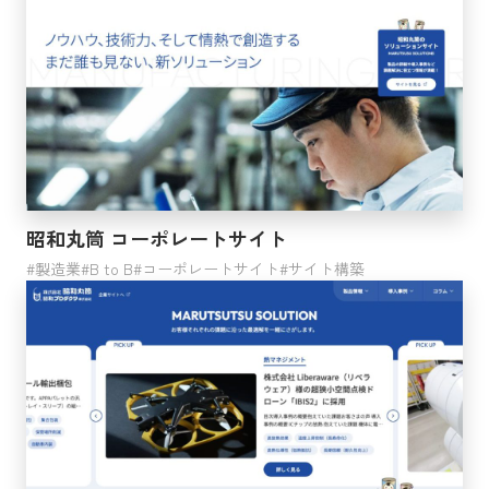
業界
サービス業
漁業
鉱業・採石業・砂利採取業
金融業・保険業
運輸業・郵便業
農業・林業
昭和丸筒 コーポレートサイト
複合サービス事業
製造業
製造業
B to B
コーポレートサイト
サイト構築
生活関連サービス業・娯楽業
教育・学習支援業
不動産業・物品賃貸業
情報通信業
建設業
宿泊業・飲食サービス業
学術研究・専門技術サービス業
卸売業・小売業