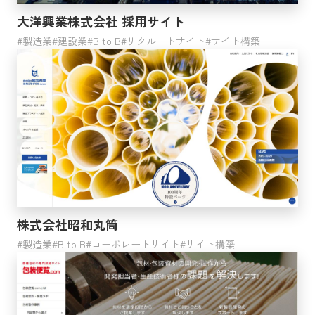
クラウドインテグレーション
大洋興業株式会社 採用サイト
BOOST
製造業
建設業
B to B
リクルートサイト
サイト構築
検索する
株式会社昭和丸筒
製造業
B to B
コーポレートサイト
サイト構築