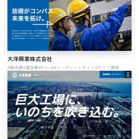
イントラサイト
ソリューションサイト
リクルートサイト
会員サイト
プロモーションサイト
コンテンツ
カタログ
LP
大洋興業株式会社
動画
製造業
建設業
B to B
コーポレートサイト
サイト構築
その他
利用サービス
サイト構築
Webコンサルティング
戦略的SEOコンサルティング
Webサイト運営・運用