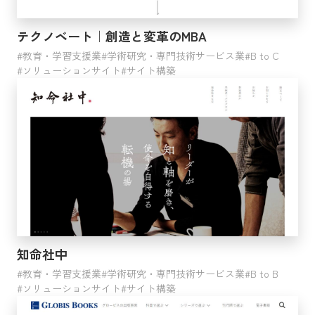
クラウドインテグレーション
BOOST
テクノベート｜創造と変革のMBA
教育・学習支援業
学術研究・専門技術サービス業
B to C
検索する
ソリューションサイト
サイト構築
知命社中
教育・学習支援業
学術研究・専門技術サービス業
B to B
ソリューションサイト
サイト構築