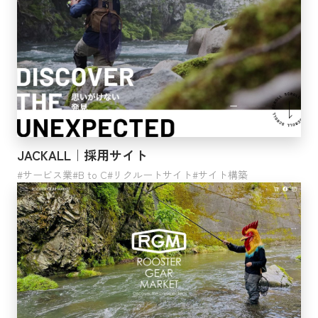
業界
サービス業
漁業
鉱業・採石業・砂利採取業
金融業・保険業
運輸業・郵便業
農業・林業
JACKALL｜採用サイト
複合サービス事業
製造業
サービス業
B to C
リクルートサイト
サイト構築
生活関連サービス業・娯楽業
教育・学習支援業
不動産業・物品賃貸業
情報通信業
建設業
宿泊業・飲食サービス業
学術研究・専門技術サービス業
卸売業・小売業