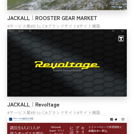
医療・福祉
分類不能の産業
JACKALL｜ROOSTER GEAR MARKET
公務
サービス業
B to C
ブランドサイト
サイト構築
電気・ガス・熱供給・水道業
ビジネス形態
B to B
B to C
ジャンル
JACKALL｜Revoltage
サービス業
コーポレートサイト
B to C
ブランドサイト
サイト構築
プロダクトサイト
ブランドサイト