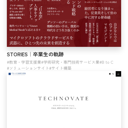
イントラサイト
ソリューションサイト
リクルートサイト
会員サイト
プロモーションサイト
コンテンツ
カタログ
LP
STORIES｜卒業生の軌跡
動画
教育・学習支援業
学術研究・専門技術サービス業
B to C
その他
ソリューションサイト
サイト構築
利用サービス
サイト構築
Webコンサルティング
戦略的SEOコンサルティング
Webサイト運営・運用